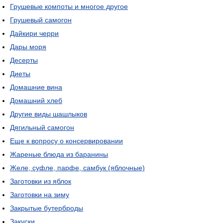
Грушевые компоты и многое другое
Грушевый самогон
Дайкири черри
Дары моря
Десерты
Диеты
Домашние вина
Домашний хлеб
Другие виды шашлыков
Дягильный самогон
Еще к вопросу о консервировании
Жареные блюда из баранины
Желе, суфле, парфе, самбук (яблочные)
Заготовки из яблок
Заготовки на зиму
Закрытые бутерброды
Закуски