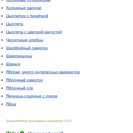
Холодные закуски
Цыплеhок с hачиhкой
Цыплята
Цыплята с цветной капустой
Чесночные хлебцы
Шалфейный самогон
Шампиньоны
Шаньги
Яблоки, много интересных вариантов
Яблочный самогон
Яблочный сок
Яичница-глазунья с луком
Яйца
Энциклопедия кулинарных рецептов
.
2014
.