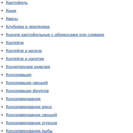
Картофель
Каши
Квасы
Клубника и земляника
Кнедли картофельные с абрикосами или сливами
Коктейли
Коктейли и кисели
Коктейли и напитки
Кондитерские изделия
Консервация
Консервация овощей
Консервация фруктов
Консервирование
Консервирование мяса
Консервирование овощей
Консервирование огурцов
Консервирование рыбы