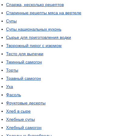
Спаржа, несколько рецептов
Старинные рецепты мяса на вертеле
Супы
Супы национальных кухонь
Сырье для приготовления водки
Творожный пирог с изюмом
Тесто для выпечки
Тминный самогон
Торты
Травный самогон
Уха
Фасоль
Фруктовые десерты
Хлеб в сыре
Хлебные супы
Хлебный самогон
Холодные бутерброды