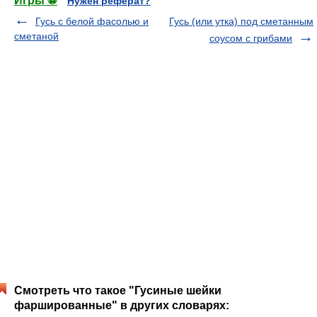
Игры ⚽
Нужен реферат?
Гусь с белой фасолью и
Гусь (или утка) под сметанным
сметаной
соусом с грибами
Смотреть что такое "Гусиные шейки
фаршированные" в других словарях: