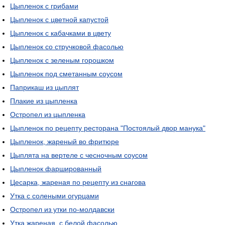
Цыпленок с грибами
Цыпленок с цветной капустой
Цыпленок с кабачками в цвету
Цыпленок со стручковой фасолью
Цыпленок с зеленым горошком
Цыпленок под сметанным соусом
Паприкаш из цыплят
Плакие из цыпленка
Остропел из цыпленка
Цыпленок по рецепту ресторана "Постоялый двор манука"
Цыпленок, жареный во фритюре
Цыплята на вертеле с чесночным соусом
Цыпленок фаршированный
Цесарка, жареная по рецепту из снагова
Утка с солеными огурцами
Остропел из утки по-молдавски
Утка жареная, с белой фасолью