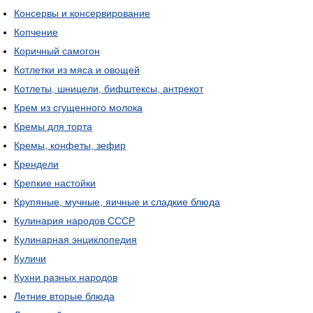
Консервы и консервирование
Копчение
Коричный самогон
Котлетки из мяса и овощей
Котлеты, шницели, бифштексы, антрекот
Крем из сгущенного молока
Кремы для торта
Кремы, конфеты, зефир
Крендели
Крепкие настойки
Крупяные, мучные, яичные и сладкие блюда
Кулинария народов СССР
Кулинарная энциклопедия
Куличи
Кухни разных народов
Летние вторые блюда