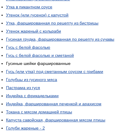
Утка в пикантном соусе
Утенок (или гусенок) с капустой
Утка, фаршированная по рецепту из бистрицы
Утенок жареный с кольраби
Гусиная грудка, фаршированная по рецепту из сучавы
Гусь с белой фасолью
Гусь с белой фасолью и сметаной
Гусиные шейки фаршированные
Гусь (или утка) под сметанным соусом с грибами
Голубцы из гусиного мяса
Пастрама из гуся
Индейка с фрикадельками
Индейка, фаршированная печенкой и арахисом
Токана с мясом домашней птицы
Капуста савойская, фаршированная мясом птицы
Голуби жареные - 2