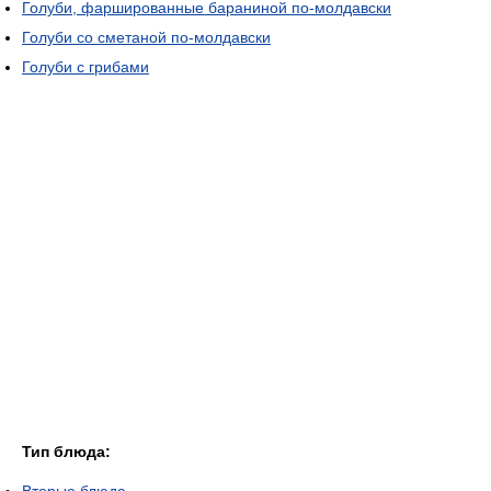
Голуби, фаршированные бараниной по-молдавски
Голуби со сметаной по-молдавски
Голуби с грибами
Тип блюда: