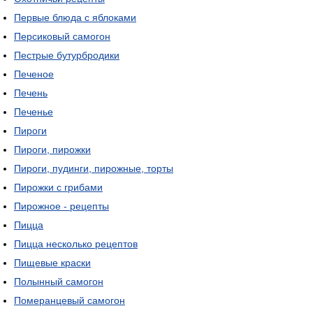
Первые блюда с яблоками
Персиковый самогон
Пестрые бутурбродики
Печеное
Печень
Печенье
Пироги
Пироги, пирожки
Пироги, пудинги, пирожные, торты
Пирожки с грибами
Пирожное - рецепты
Пицца
Пицца несколько рецептов
Пищевые краски
Полынный самогон
Померанцевый самогон